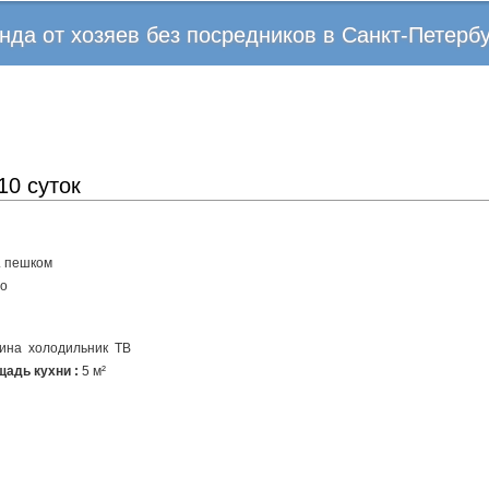
Перейти
нда от хозяев без посредников в Санкт-Петерб
к
основному
содержанию
10 суток
. пешком
ро
ина
холодильник
ТВ
адь кухни :
5 м²