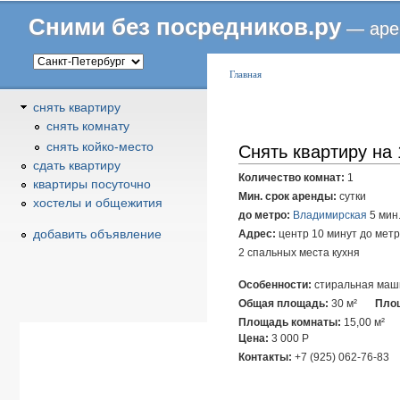
Сними без посредников.ру
— аре
В
Главная
ы
снять квартиру
з
снять комнату
д
снять койко-место
Снять квартиру на 
е
сдать квартиру
с
Количество комнат:
1
квартиры посуточно
ь
Мин. срок аренды:
сутки
хостелы и общежития
до метро:
Владимирская
5 мин
добавить объявление
Адрес:
центр 10 минут до мет
2 спальных места кухня
Особенности:
стиральная маш
Общая площадь:
30 м²
Площ
Площадь комнаты:
15,00 м²
Цена:
3 000
Р
Контакты:
+7 (925) 062-76-83