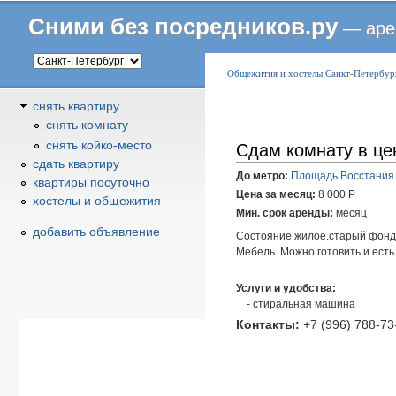
Сними без посредников.ру
— аре
В
Общежития и хостелы Санкт-Петербур
ы
снять квартиру
з
снять комнату
д
снять койко-место
Сдам комнату в це
е
сдать квартиру
с
До метро:
Площадь Восстания
квартиры посуточно
ь
Цена за месяц:
8 000
Р
хостелы и общежития
Мин. срок аренды:
месяц
добавить объявление
Состояние жилое.старый фонд.9
Мебель. Можно готовить и есть н
Услуги и удобства:
стиральная машина
Контакты:
+7 (996) 788-73