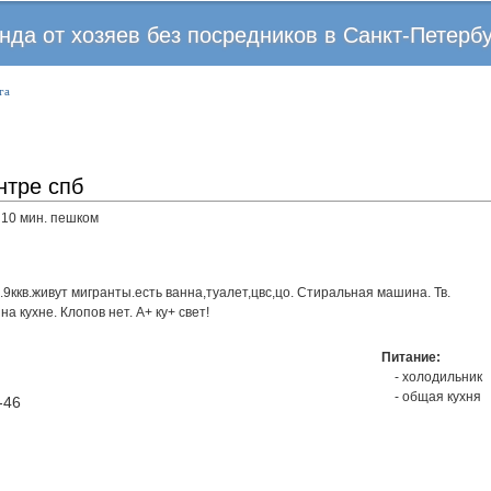
Перейти
нда от хозяев без посредников в Санкт-Петерб
к
основному
га
содержанию
нтре спб
10 мин. пешком
ккв.живут мигранты.есть ванна,туалет,цвс,цо. Стиральная машина. Тв.
а кухне. Клопов нет. А+ ку+ свет!
Питание:
холодильник
общая кухня
-46