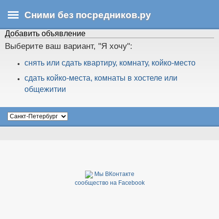
Перейти
Сними без посредников.ру
к
основному
Добавить объявление
В
содержанию
ы
Выберите ваш вариант, "Я хочу":
з
снять или сдать квартиру, комнату, койко-место
д
е
сдать койко-места, комнаты в хостеле или
с
общежитии
ь
Мы ВКонтакте
сообщество на Facebook