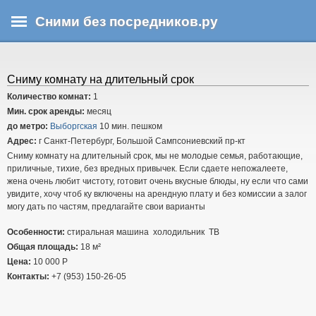
Перейти
Сними без посредников.ру
к
основному
В
содержанию
ы
з
Сниму комнату на длительный срок
д
Количество комнат:
1
е
Мин. срок аренды:
месяц
с
до метро:
Выборгская
10 мин. пешком
ь
Адрес:
г Санкт-Петербург, Большой Сампсониевский пр-кт
Сниму комнату на длительный срок, мы не молодые семья, работающие,
приличные, тихие, без вредных привычек. Если сдаете непожалеете,
жена очень любит чистоту, готовит очень вкусные блюды, ну если что сами
увидите, хочу чтоб ку включены на арендную плату и без комиссии а залог
могу дать по частям, предлагайте свои варианты
Особенности:
стиральная машина
холодильник
ТВ
Общая площадь:
18 м²
Цена:
10 000
Р
Контакты:
+7 (953) 150-26-05