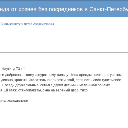
Перейти
нда от хозяев без посредников в Санкт-Петерб
к
основному
Снять комнату у метро Академическая
содержанию
 Науки, д 73 к 1
кв.м добросовестному, аккуратному жильцу. Цена аренды снижена с учетом
 дивана, кровати. Желательно привезти свой, если есть, либо купить себе
я. Соседи дружелюбные: семья с двумя детьми и маленькая собачка.
. 1й этаж, стеклопакеты, окна на зеленый двор, тихо.
ина
холодильник