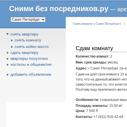
Сними без посредников.ру
— аре
В
Снять комнату в Санкт-Петербурге
»
ы
снять квартиру
з
снять комнату
д
снять койко-место
Сдам комнату
е
сдать квартиру
с
Количество комнат:
2
квартиры посуточно
ь
Мин. срок аренды:
месяц
хостелы и общежития
Адрес:
г Санкт-Петербург, пр-кт
добавить объявление
Сдам на длит.срок комнату 15 
того, что на данный,момент нет
самостоятельно то, что хочетс
Поэтому ищу приличного жителя
Особенности:
стиральная маш
Площадь комнаты:
15,00 м²
Цена:
7 500
Р
Контакты:
+7 (911) 918-42-69