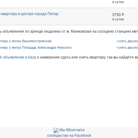
в сутки
 квартиру в центре города Питер
3750
Р
в сутки
ь объявления по аренде недалеко от м. Маяковская на соседних станциях ме
ртиру у метро Василеостровская
снять двухк
ртиру у метро Площадь Александра Невского
снять двухк
ё объявление в базу
о намерении сдать или снять квартиру, так вы найдёте ж
Мы ВКонтакте
сообщество на Facebook