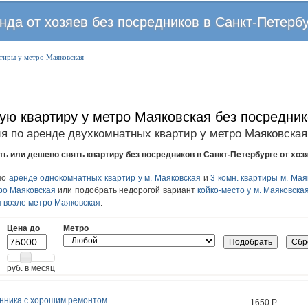
Перейти
нда от хозяев без посредников в Санкт-Петерб
к
основному
тиры у метро Маяковская
содержанию
ую квартиру у метро Маяковская без посредник
я по аренде двухкомнатных квартир у метро Маяковская
ть или дешево снять квартиру без посредников в Санкт-Петербурге от хозя
по
аренде однокомнатных квартир у м. Маяковская
и
3 комн. квартиры м. Мая
тро Маяковская
или подобрать недорогой вариант
койко-место у м. Маяковска
 возле метро Маяковская
.
Цена до
Метро
руб. в месяц
енника с хорошим ремонтом
1650
Р