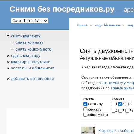
Сними без посредников.ру
— аре
В
Главная
»
метро Маяковская
»
квар
ы
снять квартиру
з
снять комнату
д
снять койко-место
Снять двухкомнатн
е
сдать квартиру
с
Актуальные объявлени
квартиры посуточно
ь
У нас вы всегда сможете сда
хостелы и общежития
Смотрите также объявления 
добавить объявление
найти где
снять комнату у ме
предложения по
аренде жилья
Снять
Комнат
квартиру
1
2
3
комнату
4
5
5+
койко-место
Квартира от собств