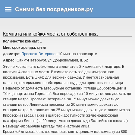
Перейти
Сними без посредников.ру
к
основному
В
содержанию
ы
з
Комната или койко-места от собственника
д
Количество комнат:
1
е
Мин. срок аренды:
сутки
с
до метро:
Проспект Ветеранов
10 мин. на транспорте
ь
Адрес:
Санкт-Петербург, ул. Добровольцев, д. 52
Это не хостел - это койко-места в комнате в 2-х комнатной квартире. В
наличии 4 спальных места. В комнате есть всё для комфортного
проживания. Есть шкаф для верхней одежды. Имеется стиральная
машина, холодильник, необходимая посуда для приготовления пищи.
Недалеко от дома есть автобусные остановки: "Улица Добровольцев" и
"Улица партизана Германа". Без пересадок за 10 минут можно доехать до
станции метро Проспект Ветеранов; за 15 минут можно доехать до
станции метро Ленинский проспект; за 20 минут можно доехать до
станции метро Московская; за 25 минут можно доехать до станции метро
Кировский завод). Также в шаговой доступности железнодорожная
платформа Лигово (за 20 минут можно доехать до Балтийского вокзала).
Размещу как рабочие бригады так и частные лица.
Кроме койко-места есть возможность снять целиком всю комнату за 800