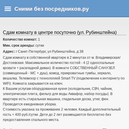
Перейти
Сними без посредников.ру
к
основному
В
содержанию
ы
з
Сдам комнату в центре посуточно (ул. Рубинштейна)
д
Количество комнат:
1
е
Мин. срок аренды:
сутки
с
Адрес:
г Санкт-Петербург, ул Рубинштейна, д 38
ь
Сдам комнату в собственной квартире в 2 минутах от м. Владимирская/
Достоевская. Максимальное количество гостей - 4 (2 односпальные
кровати + раскладной диван). В комнате СОБСТВЕННЫЙ САНУЗЕЛ
(совмещенный - WC + душ), комод, прикроватные тумбы, зеркало,
вешалка. Телевизор с технологией Smart TV (подключение к интернету по
WiFi). Комната закрывается на ключ.
К Вашим услугам оборудованная кухня (холодильник, СВЧ, чайник,
электрическая плита, фильтр для воды Аквафор, набор посуды). В
квартире есть стиральная машина, гладильная доска, утюг, фен.
Проводится ежедневная уборка.
Стоимость указана за проживание 2 человек. Каждый дополнительный
гость + 400 руб./сутки. Дети до 2 лет размещаются бесплатно без
предоставления спального места.